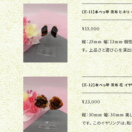
日の演出や、普段のコーデ
間違いありません。
【E-11】本べっ甲 茨布 ヒネリ
¥15,000
縦：25mm 幅：13mm 個性的なデザインで存在感抜群のイヤリングで
す。 上品さと遊び心を演出
しゃれ上級者向け。 お出
一品です。 このイヤリン
けることを願っています。
お迎えください。
【E-12】本べっ甲 茨布 花 イ
¥23,000
縦：30mm 幅：30mm 美しい茨布で立体的な花を表現したイヤリング
です。 このイヤリングは、
イルにもアクセントを加え