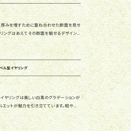
い！
ヤリングはあえてその断面を魅せるデザイン
面を美しく見せる技術は弊社だけの技術で
れたデザインです。どんな装いにも華やかな
の個性を一層引き立てることでしょう。ぜひ、
 ベル型イヤリング
共に、特別な瞬間をお楽しみください！
ルエットが魅力を引き立てています。軽やか
りとした存在感を持つデザインは、どんなシ
入れられる優れたデザインです。どんな装い