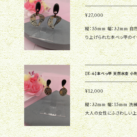
¥27,000
縦：55mm 幅：32mm 自然の風合いを活かし、ひとつひとつ丁寧に作
り上げられた本べっ甲のイ
なシーンまで幅広く活躍間
すく、おしゃれな雰囲気を一
えし、その魅力を実感して
わせて、おしゃれを楽しん
【E-6】本べっ甲 天然水杢 小
¥12,000
縦：32mm 幅：15mm 洗練されたデザインが魅力のアクセサリーです。
大人の女性にふさわしい上
します。 天然水杢の美し
です。 一生物のアクセサリ