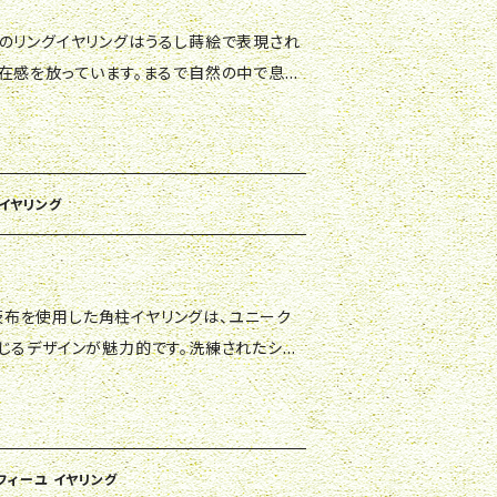
在感を放っています。まるで自然の中で息づ
の耳元に特別な輝きを与えます。 特別な
、カジュアルなスタイルにも気軽に取り入れ
な装いにも華やかなアクセントを加え、あなた
とでしょう。ぜひ、この魅力的なリングイヤリ
柱イヤリング
お楽しみください！
じるデザインが魅力的です。洗練されたシル
引き立て、どんなスタイルにも自然に調和し
スするアイテムとして幅広くお使いいただけ
トに新たな魅力を加えるために、この美しいイ
ルフィーユ イヤリング