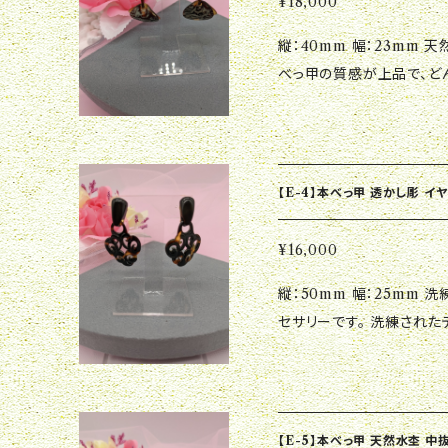
¥18,000
縦：40mm 幅：23mm 天然の水杢を使用した、大人可愛いイヤリング。
べっ甲の質感が上品で、ど
ンで、 おしゃれを楽しみ
です。 一つ一つの色合い
た個性を演出しながら、 
おしゃれで個性的なイヤリ
【E-4】本べっ甲 透かし彫 イ
¥16,000
縦：50mm 幅：25mm 洗練されたデザインと美しい彫りが特徴のアク
セサリーです。 洗練され
在感を放ち、おしゃれな雰
ントさを引き立てるため、
い。
【E-5】本べっ甲 天然水杢 中