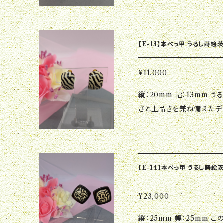
し、おしゃれ度を一段と引き
かつユニークなイヤリング
ださい。
【E-13】本べっ甲 うるし蒔絵
¥11,000
縦：20mm 幅：13mm うるし蒔絵が美しいイヤリングです。 エレガント
さと上品さを兼ね備えたデ
してくれます。 耳元で揺れ
このイヤリングは、普段使
ます。 上品さを引き立て
ト作品のよう。 人とは一線
【E-14】本べっ甲 うるし蒔絵
¥23,000
縦：25mm 幅：25mm この華やかなイヤリングは、うるし蒔絵が施され