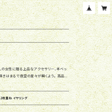
い輝きはまるで夜空の星々が瞬くよう。 高品質
リングは、どんなシーンでも輝きを放ちます。
んなスタイルにも合う万能アイテム。 華やか
スでのビジネスシーンにもぴったりです。 存在
甲2枚重ね イヤリング
線を引きつけることでしょう。