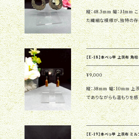
縦：48.5mm 幅：31mm このリングイヤリングはうるし蒔絵で表現され
た繊細な模様が、独特の存
くようなエレガンスが、あなた
日のおしゃれにはもちろん
られるデザインです。どん
の個性を一層引き立てるこ
【E-18】本べっ甲 上茨布 角
ングと共に、特別な瞬間を
¥9,000
縦：38mm 幅：10mm 上茨布を使用した角柱イヤリングは、ユニーク
でありながらも温もりを感
エットが、着用者の個性を
ます。 特別な場面でのアクセントとしてはもちろん、日常のカジュアル
スタイルにも上品さをプラ
ます。毎日のコーディネー
【E-19】本べっ甲 上茨布 ミ