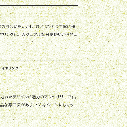
ヤリングは、 カジュアルな日常使いから特別
違いなしです。 どんなスタイルにも合わせや
瞬で演出してくれます。 ぜひ、お手元にお迎
みてください。 お客様のスタイルや個性に合
でいただけますように。
判 イヤリング
品な雰囲気があり、どんなシーンにもマッチ
い模様が、他の人と差をつけたい方におすすめ
ーとして、長く愛用していただけます。 特別な