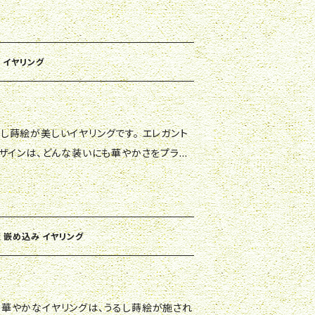
立ててくれることでしょう。 ぜひ、この上品
を身に着けて、日本の美しい文化を感じてく
茨 イヤリング
ザインは、どんな装いにも華やかさをプラス
る姿は、女性らしい優雅さを引き立てます。
いから特別なシーンまで幅広く活躍してくれ
るだけでなく、個性的なデザインはまるでアー
を画したおしゃれを楽しむことができます。
茨 嵌め込み イヤリング