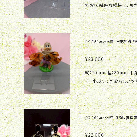
ており、繊細な模様は、ま
込み技法によって、風情あ
クセントアイテムとしてもお
たの晴れやかな日の演出や
う。 他の人と差をつけた
【E-15】本べっ甲 上茨布 うさ
¥23,000
縦：25mm 幅：35mm 甲羅細部までこだわった存在感のある一品で
す。 小ぶりで可愛らしいう
もぴったりマッチしてくれま
相まって、お洒落な印象を
さを感じながら、日常に華
【E-16】本べっ甲 うるし蒔絵
¥22,000