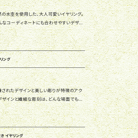
んなコーディネートにも合わせやすいデザイ
ながら、手軽におしゃれ感をプラスできる一品
や模様が異なるのも魅力の一つで、ちょっとし
特別感をアピールできること間違いなしです。
ングをお求めの方にぜひおすすめです。
ヤリング
たデザインと繊細な彫刻は、どんな場面でも存
囲気を醸し出します。 あなたの個性とエレガ
ぜひ、特別な日や普段使いにお役立てくださ
抜き イヤリング