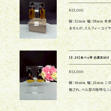
ヤリングをぜひお試しくださ
¥15,000
縦：52mm 幅：18mm 本来厚みを増すために重ね合わせた断面を見せ
ませんが、ミルフィーユイ
を採用しています。この断
す。 特別な日のおしゃれにはもちろん、カジュアルな日常のスタイルに
も気軽に取り入れられる優
アクセントを加え、あなた
【E-20】本べっ甲 白黒次分け
この魅力的なイヤリングと
¥13,000
縦：46mm 幅：26mm このイヤリングは美しい白黒のグラデーションが
施され、ベル型の独特なシ
な印象を与えつつ、しっか
ーンにもぴったりです。 特別な日のおしゃれにはもちろん、カジュアル
なスタイルにも気軽に取り