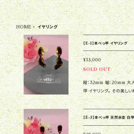
HOME
イヤリング
【E-1】本べっ甲 イヤリング
¥13,000
SOLD OUT
縦：52mm 幅：20mm 大人の女性に贈る上品なアクセサリー、本べっ
甲 イヤリング。 その美し
な本べっ甲を使用したイヤ
洗練されたデザインは、ど
なパーティーにも、オフィ
【E-3】本べっ甲 天然水杢 白
感のある輝きが、周りの視