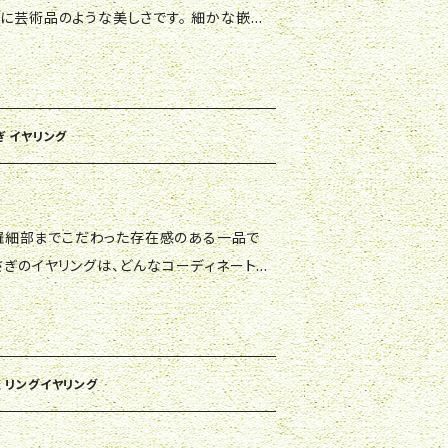
さに芸術品のような美しさです。 細かな嵌め
る和装にはもちろん、 洋装をも格上げするア
すすめです。 この特別なイヤリングは、あな
特別な場面にふさわしい存在となるでしょ
い時や、自分へのご褒美としても最適です。
ぎ イヤリング
さぎのイヤリングは、どんなコーディネートに
す。 べっ甲の風合いとうさぎのアクセントが
演出します。 べっ甲の温かみとうさぎの可愛
を添えてくれることでしょう。
茨 リングイヤリング