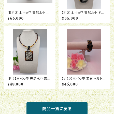
【BP-3】本べっ甲 天然水杢 上
【P-3】本べっ甲 天然水杢 ドー
茨布 八重バラ ブローチペンダ
ナツ リバーシブル ペンダント
¥66,000
¥35,000
ント
【P-4】本べっ甲 天然水杢 嵌め
【V-10】本べっ甲 茨布 ベルト型
込み 長方形 ペンダント
ブレスレット
¥48,000
¥45,000
商品一覧に戻る