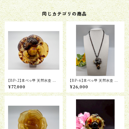
同じカテゴリの商品
【BP-2】本べっ甲 天然水杢 上
【BP-6】本べっ甲 天然水杢 ブ
茨布 次分け カメリア ブローチ
ドウ ブローチペンダント
¥77,000
¥26,000
ペンダント