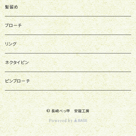
髪留め
ブローチ
リング
ネクタイピン
ピンブローチ
© 長崎べっ甲 安龍工房
Powered by