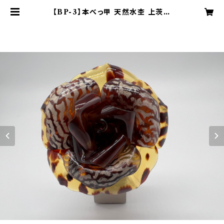
【BP-3】本べっ甲 天然水杢 上茨布
八重バラ ブローチペンダント | 長崎
べっ甲 安龍工房