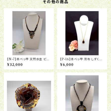
その他の商品
【N-7】本べっ甲 天然水杢 ピン
【P-16】本べっ甲 茨布 しずく型
キーブラ 角 ネックレス
ペンダント(金具チェーン付き)
¥32,000
¥6,000