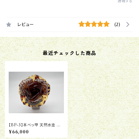
通報する
レビュー
(2)
最近チェックした商品
【BP-3】本べっ甲 天然水杢 上
茨布 八重バラ ブローチペンダ
¥66,000
ント