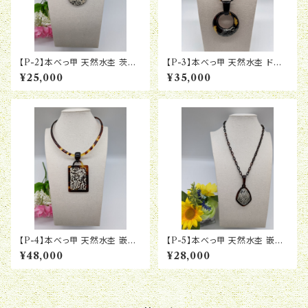
【P-2】本べっ甲 天然水杢 茨布
【P-3】本べっ甲 天然水杢 ドー
2枚重ね 丸型 ペンダント
ナツ リバーシブル ペンダント
¥25,000
¥35,000
【P-4】本べっ甲 天然水杢 嵌め
【P-5】本べっ甲 天然水杢 嵌め
込み 長方形 ペンダント
込み 変形菱 ペンダント
¥48,000
¥28,000