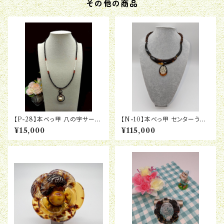
その他の商品
【P-28】本べっ甲 八の字サーク
【N-10】本べっ甲 センターうる
ル パールペンダント(オニキスネ
し蒔絵 チョーカー しずくブラ ネ
¥15,000
¥115,000
ックレス付き)
ックレス