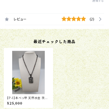
通報する
レビュー
(2)
最近チェックした商品
【P-1】本べっ甲 天然水杢 茨布
長方形 リバーシブル ペンダント
¥25,000