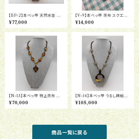
【BP-2】本べっ甲 天然水杢 上
【V-9】本べっ甲 茨布 スクエア
茨布 次分け カメリア ブローチ
組み ブレスレット
¥77,000
¥14,000
ペンダント
【N-13】本べっ甲 特上茨布 厚
【N-14】本べっ甲 うるし蒔絵茨
小判 剣尻ブラ ネックレス
布 リバーシブル 小判エクボ ド
¥70,000
¥105,000
ーナツ ネックレス
商品一覧に戻る