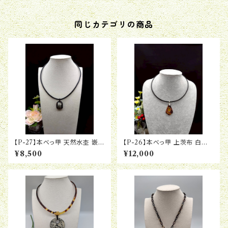
同じカテゴリの商品
【P-27】本べっ甲 天然水杢 嵌め
【P-26】本べっ甲 上茨布 白甲
込みアーチペンダント(革紐付
ダブルペンダント(革紐付き)
¥8,500
¥12,000
き)