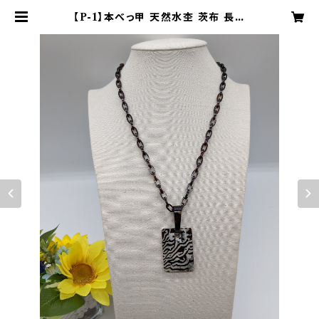
【P-1】本べっ甲 天然水杢 茨布 長方
形 リバーシブル ペンダント | 長崎べ
っ甲 安龍工房