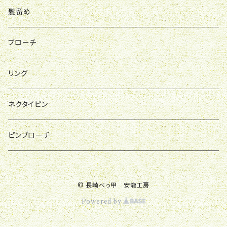
髪留め
ブローチ
リング
ネクタイピン
ピンブローチ
© 長崎べっ甲 安龍工房
Powered by